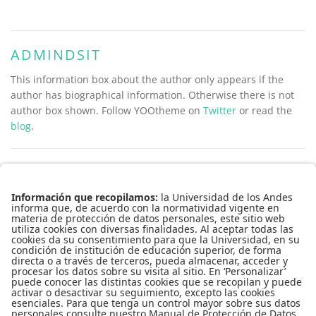
ADMINDSIT
This information box about the author only appears if the
author has biographical information. Otherwise there is not
author box shown. Follow YOOtheme on
Twitter
or read the
blog
.
Conecta-TE | Centro de Innovación en Tecnología y Educación
Edificio Pedro Navas, 1er piso
Teléfono: 3394949
Extensión: 3930
Copyright © 2016
Todos los derechos reservados