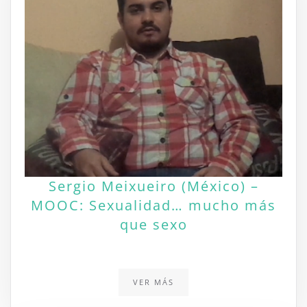
Sergio Meixueiro (México) –
MOOC: Sexualidad… mucho más
que sexo
VER MÁS