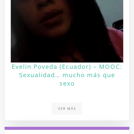
Evelin Poveda (Ecuador) – MOOC:
Sexualidad… mucho más que
sexo
VER MÁS