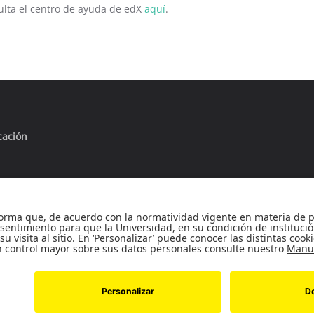
ulta el centro de ayuda de edX
aquí
.
cación
Universidad de los Andes | Vigilada Mineducación
onocimiento como Universidad: Decreto 1297 del 30 de mayo de 1
nto personería jurídica: Resolución 28 del 23 de febrero de 1949 
Nº 18A- 12 Bogotá, (Colombia) | Código postal: 111711 | Tel.: +571 