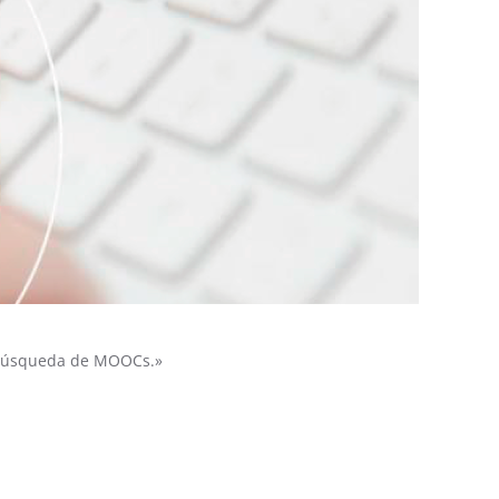
n búsqueda de MOOCs.»