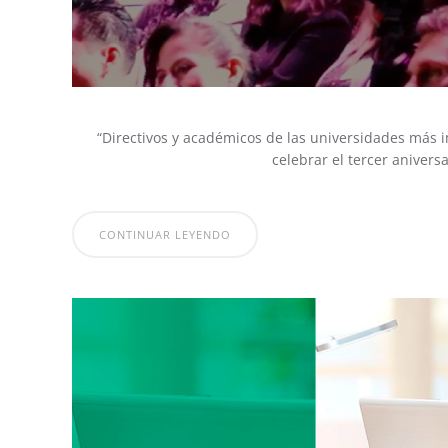
“Directivos y académicos de las universidades más 
celebrar el tercer anivers
CONTINUAR LEYENDO