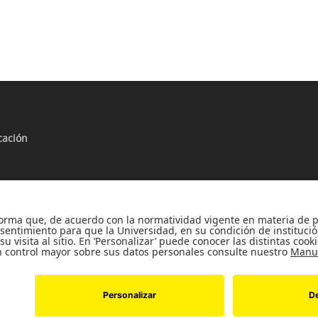
cación
Universidad de los Andes | Vigilada Mineducación
onocimiento como Universidad: Decreto 1297 del 30 de mayo de 1
nto personería jurídica: Resolución 28 del 23 de febrero de 1949 
Nº 18A- 12 Bogotá, (Colombia) | Código postal: 111711 | Tel.: +571 