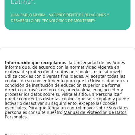
Latina”.
JUAN PABLO MURRA – VICEPRECIDENTE DE RELACIONES Y
DESARROLLO DEL TECNOLÓGICO DE MONTERREY
Conecta-TE | Centro de Innovación en Tecnología y Educación
Edificio Pedro Navas, 1er piso
Teléfono: 3394949
Extensión: 3930
Copyright © 2016
Todos los derechos reservados
Contáctenos:
conectate@uniandes.edu.co
Universidad de los Andes
Universidad de los Andes | Vigilada Mineducación