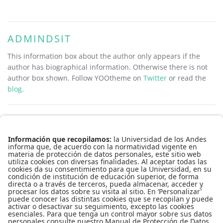
ADMINDSIT
This information box about the author only appears if the
author has biographical information. Otherwise there is not
author box shown. Follow YOOtheme on
Twitter
or read the
blog
.
Conecta-TE | Centro de Innovación en Tecnología y Educación
Edificio Pedro Navas, 1er piso
Teléfono: 3394949
Extensión: 3930
Copyright © 2016
Todos los derechos reservados