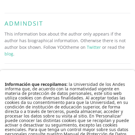
ADMINDSIT
This information box about the author only appears if the
author has biographical information. Otherwise there is not
author box shown. Follow YOOtheme on
Twitter
or read the
blog
.
Conecta-TE | Centro de Innovación en Tecnología y Educación
Edificio Pedro Navas, 1er piso
Teléfono: 3394949
Extensión: 3930
Copyright © 2016
Todos los derechos reservados