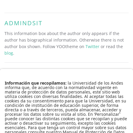
ADMINDSIT
This information box about the author only appears if the
author has biographical information. Otherwise there is not
author box shown. Follow YOOtheme on
Twitter
or read the
blog
.
Conecta-TE | Centro de Innovación en Tecnología y Educación
Edificio Pedro Navas, 1er piso
Teléfono: 3394949
Extensión: 3930
Copyright © 2016
Todos los derechos reservados